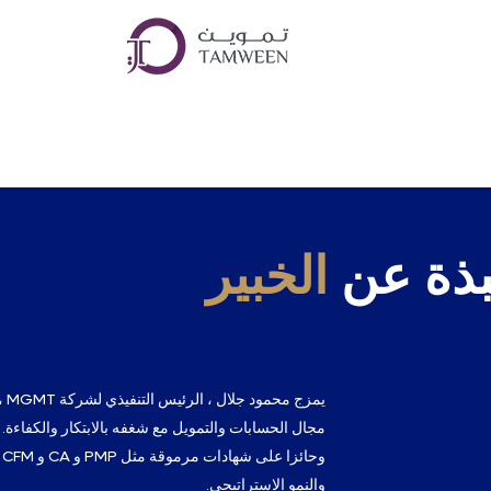
بذة عن
الخبير
و
والنمو الاستراتيجي.