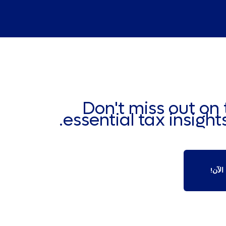
Don't miss out on 
essential tax insights
لآن!