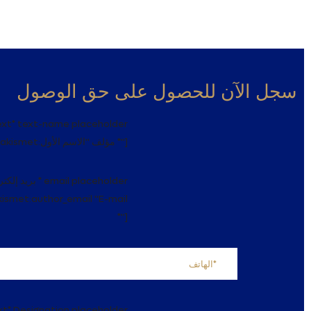
سجل الآن للحصول على حق الوصول
ext* text-name placeholder
akismet:مؤلف "الاسم الأول *"]
kismet:author_email "E-mail
*"]
xt* Designation placeholder