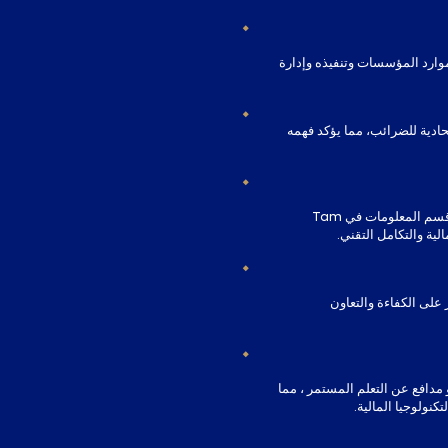
يط موارد المؤسسات وتنفيذه وإدارة
حادية للضرائب، مما يؤكد فهمه
شغل أدوارا محورية ، بما في ذلك المدير المالي / رئيس قسم المعلومات في Tam
 على الكفاءة والتعاون
دافع عن التعلم المستمر ، مما
نولوجيا المالية.