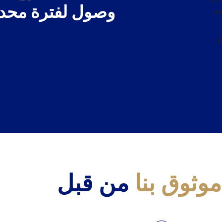
وصول لفترة محد
[
وثوق بنا
من قبل