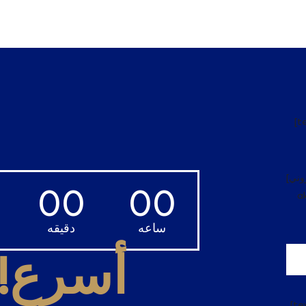
[t
[بريد إلكتروني * email placeholder
00
00
a
ساعه
دقيقه
أسرع!
[te