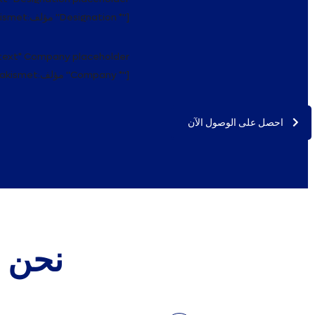
akismet:مؤلف "Designation *"]
text* Company placeholder
akismet:مؤلف "Company *"]
احصل على الوصول الآن
نحن
م