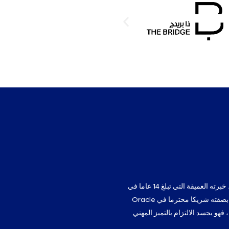
يمزج محمود جلال ، الرئيس التنفيذي لشركة MGMT ، خبرته العميقة التي تبلغ 14 عاما في
مجال الحسابات والتمويل مع شغفه بالابتكار والكفاءة. بصفته شريكا محترما في Oracle
حائزا على شهادات مرموقة مثل PMP و CA و CFM ، فهو يجسد الالتزام بالتميز المهني