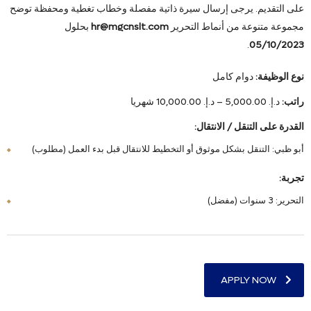
على التقديم. يرجى إرسال سيرة ذاتية مفصلة وخطاب تغطية ومحفظة توضح
مجموعة متنوعة من أنماط التحرير
hr@mgcnslt.com
بحلول
.
05/10/2023
نوع الوظيفة:
دوام كامل
راتب:
د.إ. 5,000.00 – د.إ. 10,000.00 شهريا
القدرة على التنقل / الانتقال:
أبو ظبي: التنقل بشكل موثوق أو التخطيط للانتقال قبل بدء العمل (مطلوب)
تجربة:
التحرير: 3 سنوات (مفضل)
APPLY NOW