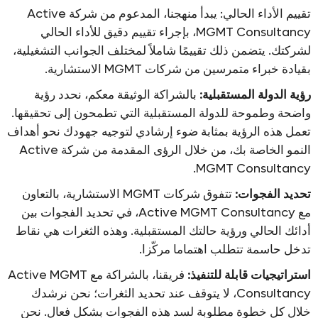
تقييم الأداء الحالي: يبدأ منهجنا، المدعوم من شركة Active
MGMT Consultancy، بإجراء تقييم دقيق للأداء الحالي
لشركتك. يتضمن ذلك تقييمًا شاملاً لمختلف الجوانب التشغيلية،
بقيادة خبراء متمرسين من شركات MGMT الاستشارية.
رؤية الدولة المستقبلية:
بالشراكة الوثيقة معكم، نحدد رؤية
واضحة وطموحة للدولة المستقبلية التي تطمحون إلى تحقيقها.
تعمل هذه الرؤية بمثابة ضوء إرشادي لتوجيه جهودك نحو أهداف
النمو الخاصة بك، من خلال الرؤى المقدمة من شركة Active
MGMT Consultancy.
تحديد الفجوات:
تتفوق شركات MGMT الاستشارية، بالتعاون
مع Active MGMT Consultancy، في تحديد الفجوات بين
أدائك الحالي ورؤية حالتك المستقبلية. وهذه الثغرات هي نقاط
تدخل حاسمة تتطلب اهتماما مركّزا.
استراتيجيات قابلة للتنفيذ:
فريقنا، بالشراكة مع Active MGMT
Consultancy، لا يتوقف عند تحديد الثغرات؛ نحن نرشدك
خلال كل خطوة مطلوبة لسد هذه الفجوات بشكل فعال. نحن