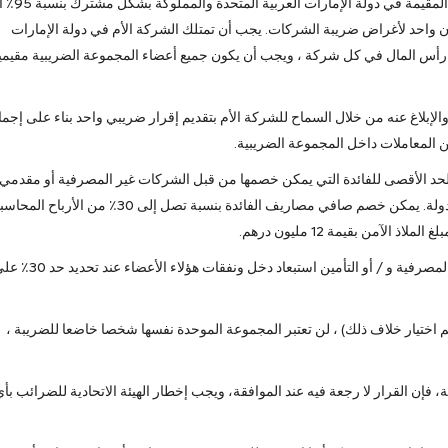
حدد القرار الوزاري بشأن المجموعة الضريبية شروط الكيانات المقيمة في دولة الإمارات ال
ان واحد لأغراض ضريبة الشركات. يجب أن تمتلك الشركة الأم في دولة الإمارات
ن حقوق التصويت وملكية رأس المال في كل شركة ، ويجب أن يكون جميع أعضاء المجموعة الضريبية مقيم
لاغ عنه من خلال السماح للشركة الأم بتقديم إقرار ضريبي واحد بناء على إجما
ن المعاملات داخل المجموعة الضريبية.
 الحد الأقصى للفائدة التي يمكن خصمها من قبل الشركات غير المصرفية أو مقدمي
خدمات التأمين أو الأفراد العاملين في الأنشطة التجارية في الدولة. يمكن خصم صافي مصاريف الفائدة بنسبة تصل إلى 30٪ من الأرب
آمن بقيمة 12 مليون درهم.
يطلب من المجموعات الضريبية التي تشمل مقدمي الخدمات المصرفية و / أو التأمين استبعاد دخل ونفقات هؤلاء الأع
تم اختيار خلاف ذلك) ، لن تعتبر المجموعة الموحدة نفسها شخصا خاضعا للضريبة ،
إن القرار لا رجعة فيه عند الموافقة، ويجب إخطار الهيئة الاتحادية للضرائب بأي