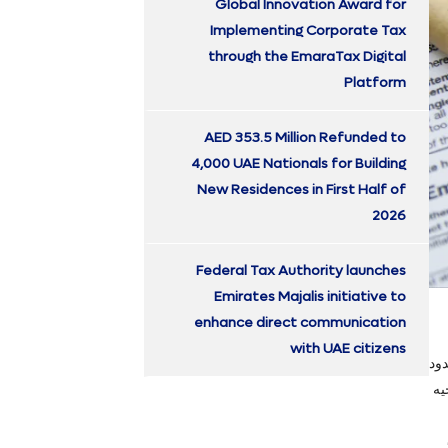
Global Innovation Award for
Implementing Corporate Tax
through the EmaraTax Digital
Platform
AED 353.5 Million Refunded to
4,000 UAE Nationals for Building
New Residences in First Half of
2026
Federal Tax Authority launches
Emirates Majalis initiative to
enhance direct communication
with UAE citizens
عدة العامة لحدود
جيه