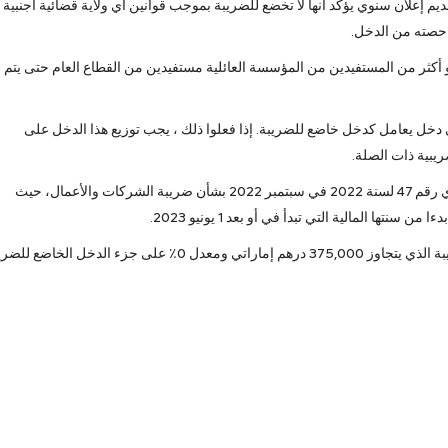
 إعلان سنوي يؤكد أنها لا تخضع للضريبة بموجب قوانين أي ولاية قضائية أجنبية
حصته من الدخل.
و أكثر من المستفيدين من المؤسسة العائلية مستفيدين من القطاع العام حتى يتم
 يعامل كدخل خاضع للضريبة. إذا فعلوا ذلك ، يجب توزيع هذا الدخل على
يبية ذات الصلة.
الجدير بالذكر أن دولة الإمارات أصدرت المرسوم بقانون اتحادي رقم 47 لسنة 2022 في سبتمبر 2022 بشأن ضريبة الشركات والأعمال، حيث
 المالية التي تبدأ في أو بعد 1 يونيو 2023.
تم تحديد ضريبة الشركات بمعدل 9٪ على الدخل الخاضع للضريبة الذي يتجاوز 375,000 درهم إماراتي ومعدل 0٪ على جزء الدخل الخاض